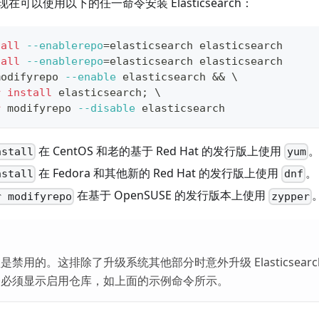
可以使用以下的任一命令安装 Elasticsearch：
tall
--enablerepo
=
elasticsearch elasticsearch
tall
--enablerepo
=
elasticsearch elasticsearch
modifyrepo 
--enable
 elasticsearch 
&&
\
r
install
 elasticsearch
;
\
r
 modifyrepo 
--disable
 elasticsearch
在 CentOS 和老的基于 Red Hat 的发行版上使用
nstall
yum
在 Fedora 和其他新的 Red Hat 的发行版上使用
。
nstall
dnf
在基于 OpenSUSE 的发行版本上使用
r modifyrepo
zypper
禁用的。这排除了升级系统其他部分时意外升级 Elasticsear
令必须显示启用仓库，如上面的示例命令所示。