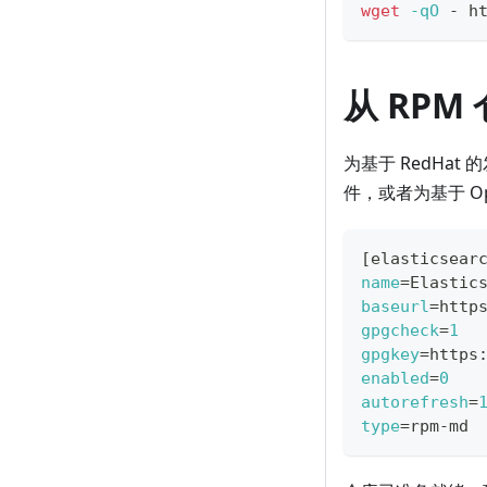
wget
-qO
 - h
从 RPM
为基于 RedHat
件，或者为基于 Op
[
elasticsear
name
=
Elastic
baseurl
=
http
gpgcheck
=
1
gpgkey
=
https
enabled
=
0
autorefresh
=
type
=
rpm-md