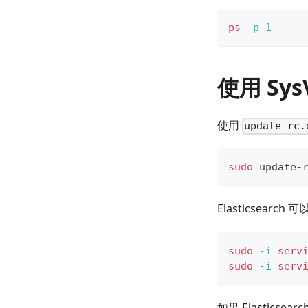
ps
-p
1
使用 Sys
使用
update-rc.
sudo
 update-
Elasticsearch
sudo
-i
serv
sudo
-i
serv
如果 Elastic