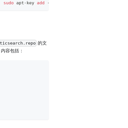
|
sudo
 apt-key 
add
 -
的文
ticsearch.repo
，内容包括：