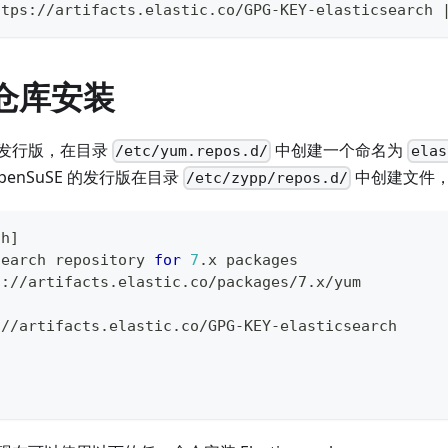
ttps://artifacts.elastic.co/GPG-KEY-elasticsearch 
 仓库安装
 的发行版，在目录
中创建一个命名为
/etc/yum.repos.d/
elas
enSuSE 的发行版在目录
中创建文件
/etc/zypp/repos.d/
ch
]
search repository 
for
7
.x packages
s://artifacts.elastic.co/packages/7.x/yum
://artifacts.elastic.co/GPG-KEY-elasticsearch
1