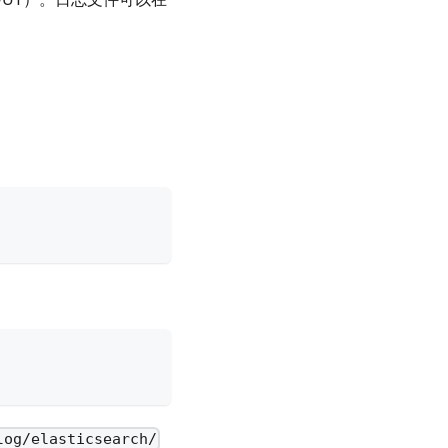
log/elasticsearch/