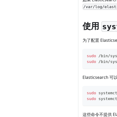
/var/log/elast
使用
sys
为了配置 Elast
sudo
 /bin/sy
sudo
 /bin/sy
Elasticsear
sudo
 systemc
sudo
 systemc
这些命令不提供 El