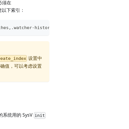
必须在
建以下索引：
ches
,
.watcher
-
history*
,
.ml*
设置中
reate_index
正确值，可以考虑设置
你的系统用的 SysV
init