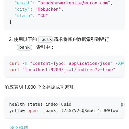
"email"
:
"bradshawmckenzie@euron.com"
,
"city"
:
"Hobucken"
,
"state"
:
"CO"
}
使用以下的
请求将账户数据索引到银行
_bulk
（
） 索引中：
bank
curl
-H
"Content-Type: application/json"
-XPOS
curl
"localhost:9200/_cat/indices?v=true"
响应表明 1,000 个文档被成功索引：
health status index uuid                   pri
yellow 
open
   bank  l7sSYV2cQXmu6_4rJWVIww   
5
原文链接