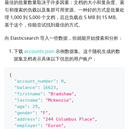
最佳的批量数量取决于许多因素：文档的大小和复杂度、索
引和搜索的负载以及集群可用资源。一种好的方式是批量处
理 1,000 到 5,000 个文档，且总负载在 5 MB 到 15 MB。
基于这个，你能尝试找到最佳的方式。
向 Elasticsearch 导入一些数据，你就能开始搜索和分析：
下载
accounts.json
示例数据集。这个随机生成的数
据集文档表示具体以下信息的用户账户：
{
"account_number"
:
0
,
"balance"
:
16623
,
"firstname"
:
"Bradshaw"
,
"lastname"
:
"Mckenzie"
,
"age"
:
29
,
"gender"
:
"F"
,
"address"
:
"244 Columbus Place"
,
"employer"
:
"Euron"
,