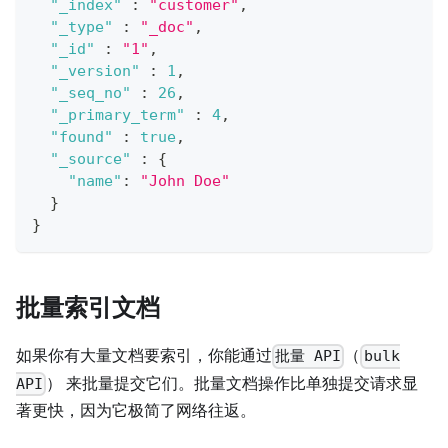
"_index"
:
"customer"
,
"_type"
:
"_doc"
,
"_id"
:
"1"
,
"_version"
:
1
,
"_seq_no"
:
26
,
"_primary_term"
:
4
,
"found"
:
true
,
"_source"
:
{
"name"
:
"John Doe"
}
}
批量索引文档
如果你有大量文档要索引，你能通过
（
批量 API
bulk
） 来批量提交它们。批量文档操作比单独提交请求显
API
著更快，因为它极简了网络往返。