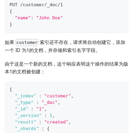
PUT /customer/_doc/1
{
"name"
:
"John Doe"
}
如果
索引还不存在，请求将自动创建它，添加
customer
一个 ID 为1的文档，并存储和索引名字字段。
由于这是一个新的文档，这个响应表明这个操作的结果为版
本1的文档被创建：
{
"_index"
:
"customer"
,
"_type"
:
"_doc"
,
"_id"
:
"1"
,
"_version"
:
1
,
"result"
:
"created"
,
"_shards"
:
{