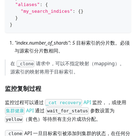
"aliases"
:
{
"my_search_indices"
:
{
}
}
}
"index.number_of_shards": 5
目标索引的分片数。必须
与源索引分片数相同。
在
请求中，可以不指定映射（mapping）。
_clone
源索引的映射将用于目标索引。
监控复制过程
监控过程可以通过
API
监控，，或使用
_cat recovery
API
通过
参数设置为
集群健康
wait_for_status
（黄色）等待所有主分片成功分配。
yellow
API 一旦目标索引被添加到集群的状态，在任何分
_clone