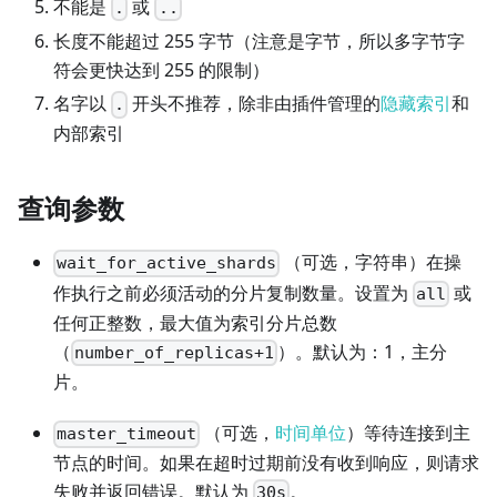
不能是
或
.
..
长度不能超过 255 字节（注意是字节，所以多字节字
符会更快达到 255 的限制）
名字以
开头不推荐，除非由插件管理的
隐藏索引
和
.
内部索引
查询参数
（可选，字符串）在操
wait_for_active_shards
作执行之前必须活动的分片复制数量。设置为
或
all
任何正整数，最大值为索引分片总数
（
）。默认为：1，主分
number_of_replicas+1
片。
（可选，
时间单位
）等待连接到主
master_timeout
节点的时间。如果在超时过期前没有收到响应，则请求
失败并返回错误。默认为
。
30s