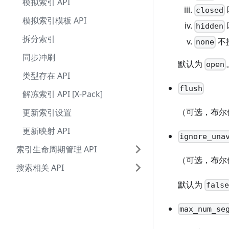
模拟索引 API
closed
模拟索引模板 API
hidden
拆分索引
不
none
同步冲刷
默认为
open
类型存在 API
flush
解冻索引 API [X-Pack]
（可选，布尔
更新索引设置
更新映射 API
ignore_una
索引生命周期管理 API
（可选，布尔
搜索相关 API
默认为
fals
max_num_se