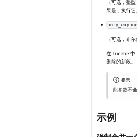
（可选，整型
果是，执行它
only_expun
（可选，布尔
在 Luce
删除的新段。
提示
此参数
不
示例
强制合并一