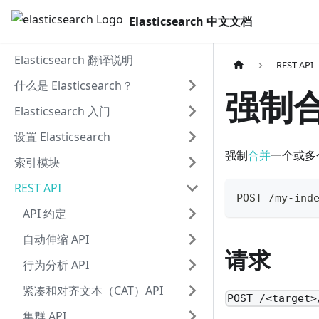
Elasticsearch 中文文档
Elasticsearch 翻译说明
REST API
什么是 Elasticsearch？
强制合
Elasticsearch 入门
设置 Elasticsearch
强制
合并
一个或多
索引模块
REST API
POST /my-ind
API 约定
自动伸缩 API
请求
行为分析 API
紧凑和对齐文本（CAT）API
POST /<target>
集群 API