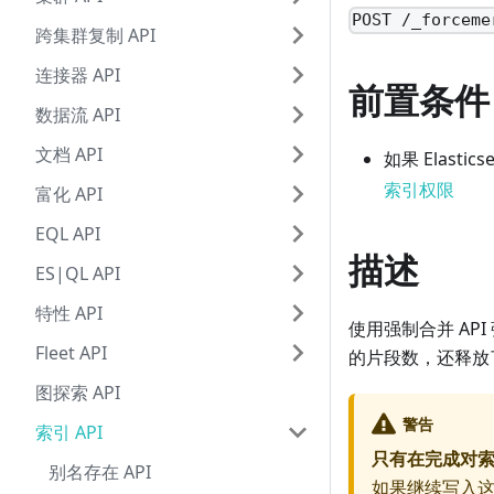
POST /_forceme
跨集群复制 API
连接器 API
前置条件
数据流 API
文档 API
如果 Elas
索引权限
富化 API
EQL API
描述
ES|QL API
特性 API
使用强制合并 API
Fleet API
的片段数，还释放
图探索 API
警告
索引 API
只有在完成对
别名存在 API
如果继续写入